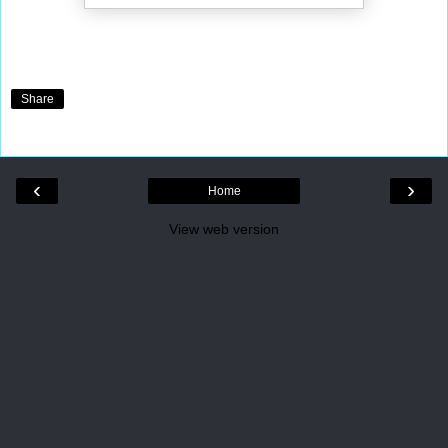
Share
‹
›
Home
View web version