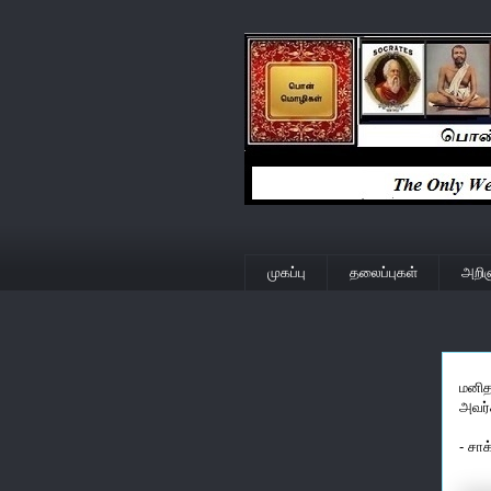
முகப்பு
தலைப்புகள்
அறிஞ
மனித
அவர்
- சாக