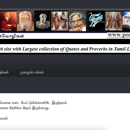
ர்கள்
முகநூல் பக்கம்
ர்களை எடை போட்டுக்கொண்டே இருந்தால்
களை நேசிக்க நேரம் இருக்காது.
்ரடீஸ்