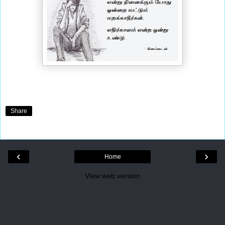
Share
‹
›
Home
View web version