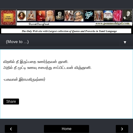
▼
விறகில் தீ இருப்பதை உணர்ந்தவன் ஞானி.
அதில் தீ மூட்டி உணவு சமைத்து சாப்பிட்டவன் விஞ்ஞானி.
-பகவான் இராமகிருஷ்ணர்
Share
‹
›
Home