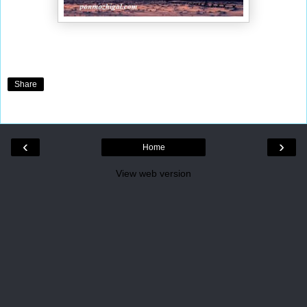
Share
‹
›
Home
View web version