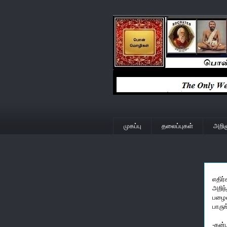
முகப்பு
தலைப்புகள்
அறிஞ
எதிர
அறிந
பழைம
பாருங
-கன்