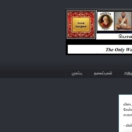
முகப்பு
தலைப்புகள்
அறிஞ
விடைக
கேள்
சமரச
- லி