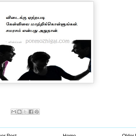
er Post
Home
Older 