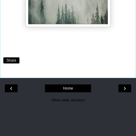
Share
‹
›
Home
View web version