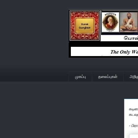
முகப்பு
தலைப்புகள்
அறிஞ
கடி
கடவுள
- பிர