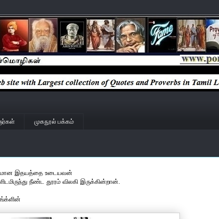
ர்கள்
முகநூல் பக்கம்
னமான இதயத்தை உடையவன்
ிடமிருந்து நீண்ட தூரம் விலகி இருக்கின்றான்.
ாங்க்ளின்