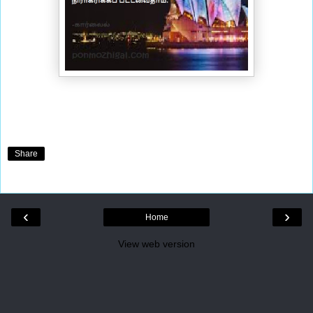
Share
‹
›
Home
View web version