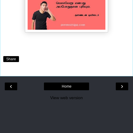
Share
‹
›
Home
View web version