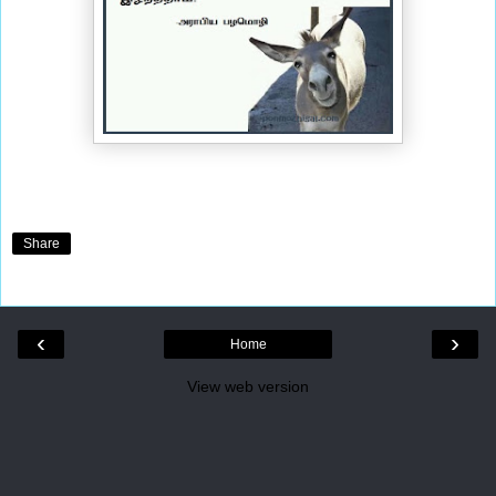
Share
‹
›
Home
View web version