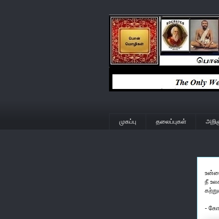
முகப்பு
தலைப்புகள்
அறிஞ
உன்ன
நீ உல
கற்ற
- கோ